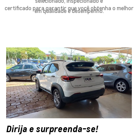
selecionado, inspecionado e
certificado para garantir que você obtenha o melhor
em qualidade e desempenho.
Dirija e surpreenda-se!