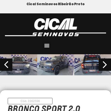
Cical Seminovos Ribeirão Preto
Cód. 2262596
BRONCO SPORT 2.0