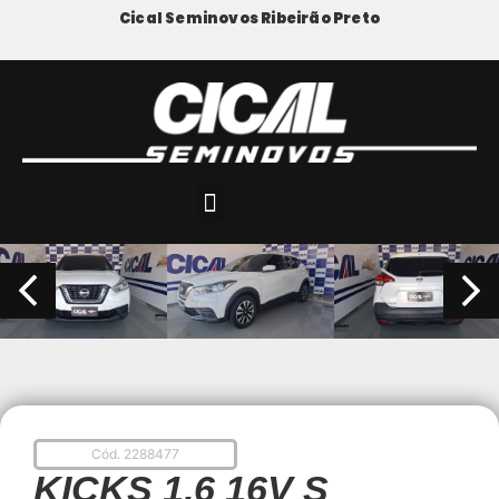
Cical Seminovos Ribeirão Preto
Cód. 2288477
KICKS 1.6 16V S